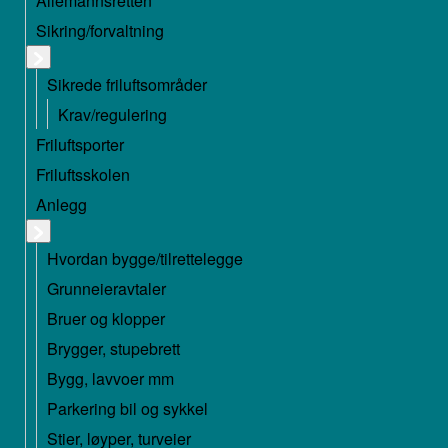
Allemannsretten
Sikring/forvaltning
Sikrede friluftsområder
Krav/regulering
Friluftsporter
Friluftsskolen
Anlegg
Hvordan bygge/tilrettelegge
Grunneieravtaler
Bruer og klopper
Brygger, stupebrett
Bygg, lavvoer mm
Parkering bil og sykkel
Stier, løyper, turveier