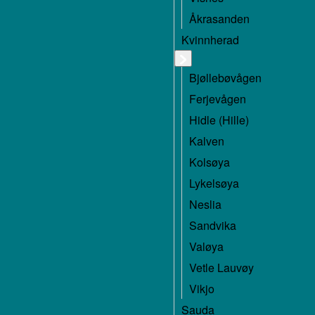
Åkrasanden
Kvinnherad
Bjøllebøvågen
Ferjevågen
Hidle (Hille)
Kalven
Kolsøya
Lykelsøya
Neslia
Sandvika
Valøya
Vetle Lauvøy
Vikjo
Sauda