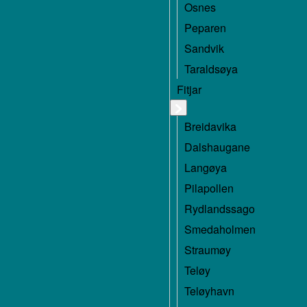
Osnes
Peparen
Sandvik
Taraldsøya
Fitjar
Breidavika
Dalshaugane
Langøya
Pilapollen
Rydlandssago
Smedaholmen
Straumøy
Teløy
Teløyhavn