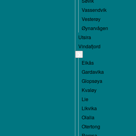
Søvik
Vassendvik
Vesterøy
Øynarvågen
Utsira
Vindafjord
Eikås
Gardavika
Glopsøya
Kvaløy
Lie
Likvika
Olalia
Otertong
Romsa