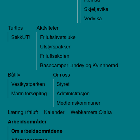
Skjeljavika
Vedvika
Turtips
Aktiviteter
StikkUT!
Friluftslivets uke
Utstyrspakker
Friluftsskolen
Basecamper Lindøy og Kvinnherad
Båtliv
Om oss
Vestkystparken
Styret
Marin forsøpling
Administrasjon
Medlemskommuner
Læring i friluft
Kalender
Webkamera Olalia
Arbeidsområder
Om arbeidsområdene