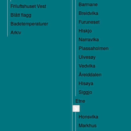
Barmane
Friluftshuset Vest
Breidvika
Blått flagg
Furuneset
Badetemperaturer
Hiskjo
Arkiv
Narravika
Plassaholmen
Ulvesøy
Vedvika
Åreiddalen
Hisøya
Siggjo
Etne
Honsvika
Markhus