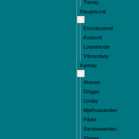
Tranøy
Haugesund
Eivindsvatnet
Kvalsvik
Lotestranda
Vibrandsøy
Karmøy
Aksnes
Dragøy
Lindøy
Mjølhussanden
Pådel
Sandvesanden
Visnes