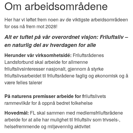
Om arbeidsområdene
Her har vi løftet frem noen av de viktigste arbeidsområdeen
for oss nå frem mot 2028!
Alt er tuftet på vår overordnet v
isjon: Friluftsliv –
en naturlig del av hverdagen for alle
Herunder vår virksomhetsidé:
Friluftsrådenes
Landsforbund skal arbeide for allmenne
friluftslivsinteresser nasjonalt, gjennom å styrke
friluftslivsarbeidet til friluftsrådene faglig og økonomisk og å
være felles talerør
På naturens premisser arbeide for f
riluftslivets
rammevilkår for å oppnå bedret folkehelse
Hovedmål:
FL skal sammen med medlemsfriluftsrådene
arbeide for at alle har mulighet til friluftsliv som trivsels-,
helsefremmende og miljøvennlig aktivitet