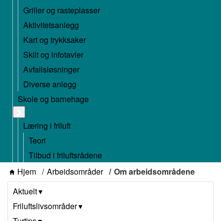
Griller og rasteplasser
Aktivitetsanlegg
Kart og trykksaker
Skilt og infotavler
Avfallsløsninger
Diverse anlegg
Skole og barnehage
Læring i friluft
Teori
Tilbud i friluftsrådene
Hjem
Arbeidsområder
Om arbeidsområdene
Aktuelt
Friluftslivsområder
Turtips