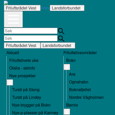
Friluftsrådet Vest
Arkiv
Landsforbundet
Friluftsrådet Vest
Landsforbundet
Aktuelt
Friluftslivsområder
Friluftslivets uke
Bokn
Olalia - skiinfo
Are
Nye prosjekter
Ognahabn
Tursti på Stong
Boknafjellet
Tursti på Lindøy
Nordre Vågholmen
Nye brygger på Bokn
Bømlo
Nye p-plasser på Karmøy