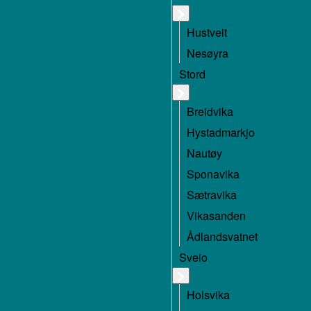
Hustveit
Nesøyra
Stord
Breidvika
Hystadmarkjo
Nautøy
Sponavika
Sætravika
Vikasanden
Ådlandsvatnet
Sveio
Holsvika