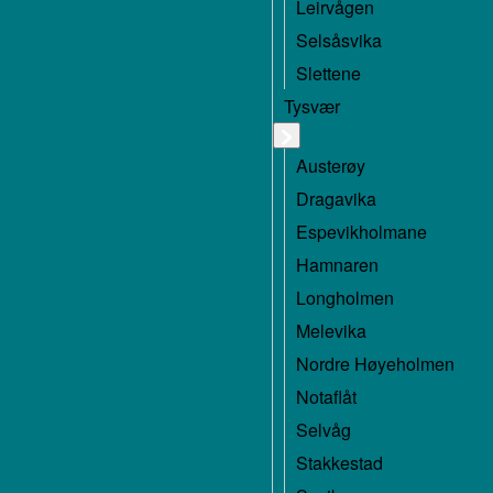
Leirvågen
Selsåsvika
Slettene
Tysvær
Austerøy
Dragavika
Espevikholmane
Hamnaren
Longholmen
Melevika
Nordre Høyeholmen
Notaflåt
Selvåg
Stakkestad