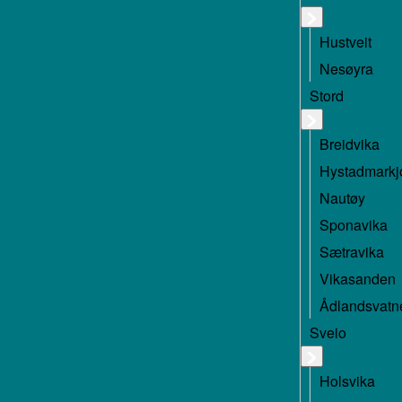
Hustveit
Nesøyra
Stord
Breidvika
Hystadmarkj
Nautøy
Sponavika
Sætravika
Vikasanden
Ådlandsvatn
Sveio
Holsvika