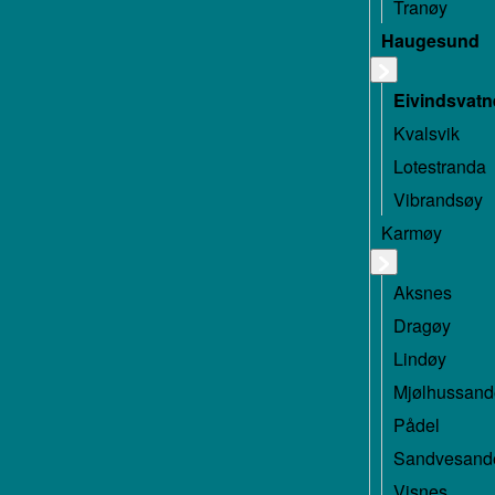
Tranøy
Haugesund
Eivindsvatn
Kvalsvik
Lotestranda
Vibrandsøy
Karmøy
Aksnes
Dragøy
Lindøy
Mjølhussan
Pådel
Sandvesand
Visnes