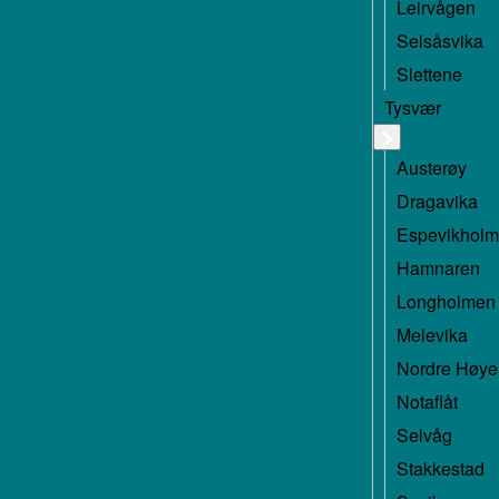
Leirvågen
Selsåsvika
Slettene
Tysvær
Austerøy
Dragavika
Espevikhol
Hamnaren
Longholmen
Melevika
Nordre Høy
Notaflåt
Selvåg
Stakkestad