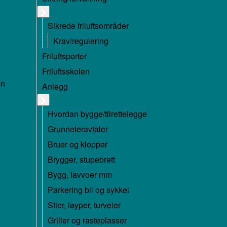
Sikrede friluftsområder
Krav/regulering
Friluftsporter
Friluftsskolen
en
Anlegg
Hvordan bygge/tilrettelegge
Grunneieravtaler
Bruer og klopper
Brygger, stupebrett
Bygg, lavvoer mm
Parkering bil og sykkel
Stier, løyper, turveier
Griller og rasteplasser