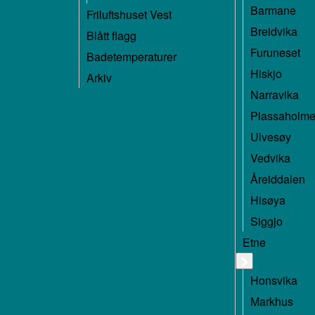
Barmane
Friluftshuset Vest
Breidvika
Blått flagg
Furuneset
Badetemperaturer
Hiskjo
Arkiv
Narravika
Plassaholm
Ulvesøy
Vedvika
Åreiddalen
Hisøya
Siggjo
Etne
Honsvika
Markhus