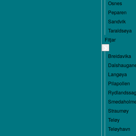
Osnes
Peparen
Sandvik
Taraldsøya
Fitjar
Breidavika
Dalshaugan
Langøya
Pilapollen
Rydlandssa
Smedaholm
Straumøy
Teløy
Teløyhavn