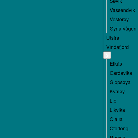
Søvik
Vassendvik
Vesterøy
Øynarvågen
Utsira
Vindafjord
Eikås
Gardavika
Glopsøya
Kvaløy
Lie
Likvika
Olalia
Otertong
Romsa