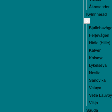
Åkrasanden
Kvinnherad
Bjøllebøvåg
Ferjevågen
Hidle (Hille)
Kalven
Kolsøya
Lykelsøya
Neslia
Sandvika
Valøya
Vetle Lauvøy
Vikjo
Sauda