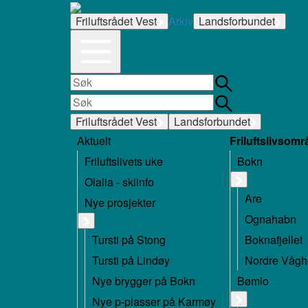
Friluftsrådet Vest
Arkiv
Landsforbundet
Friluftsrådet Vest
Landsforbundet
Aktuelt
Friluftslivsomr
Friluftslivets uke
Bokn
Olalia - skiinfo
Are
Nye prosjekter
Ognahabn
Tursti på Stong
Boknafjellet
Tursti på Lindøy
Nordre Våg
Nye brygger på Bokn
Bømlo
Nye p-plasser på Karmøy