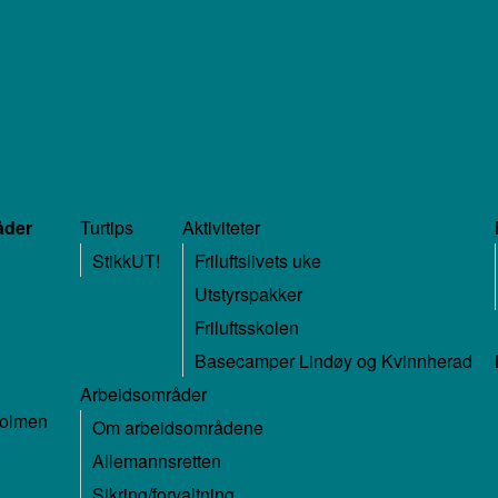
åder
Turtips
Aktiviteter
StikkUT!
Friluftslivets uke
Utstyrspakker
Friluftsskolen
Basecamper Lindøy og Kvinnherad
Arbeidsområder
holmen
Om arbeidsområdene
Allemannsretten
Sikring/forvaltning