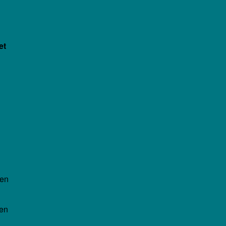
et
den
en