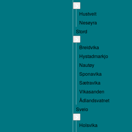
Hustveit
Nesøyra
Stord
Breidvika
Hystadmarkjo
Nautøy
Sponavika
Sætravika
Vikasanden
Ådlandsvatnet
Sveio
Holsvika