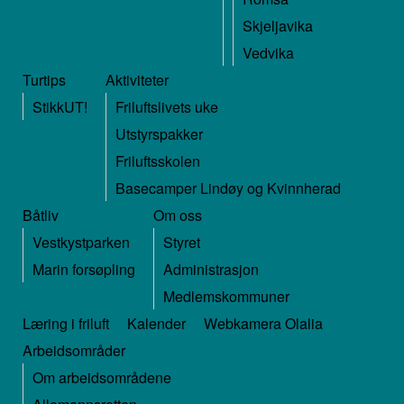
Skjeljavika
Vedvika
Turtips
Aktiviteter
StikkUT!
Friluftslivets uke
Utstyrspakker
Friluftsskolen
Basecamper Lindøy og Kvinnherad
Båtliv
Om oss
Vestkystparken
Styret
Marin forsøpling
Administrasjon
Medlemskommuner
Læring i friluft
Kalender
Webkamera Olalia
Arbeidsområder
Om arbeidsområdene