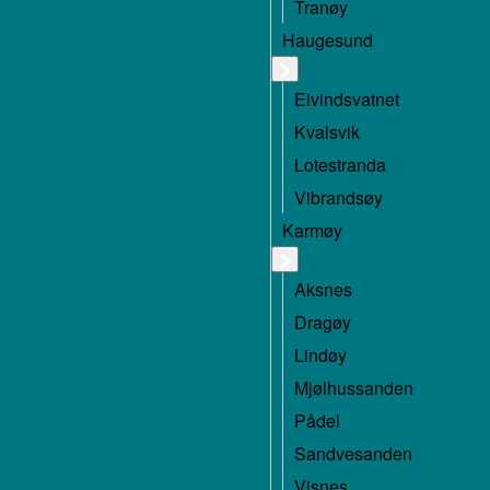
Tranøy
Haugesund
Eivindsvatnet
Kvalsvik
Lotestranda
Vibrandsøy
Karmøy
Aksnes
Dragøy
Lindøy
Mjølhussanden
Pådel
Sandvesanden
Visnes