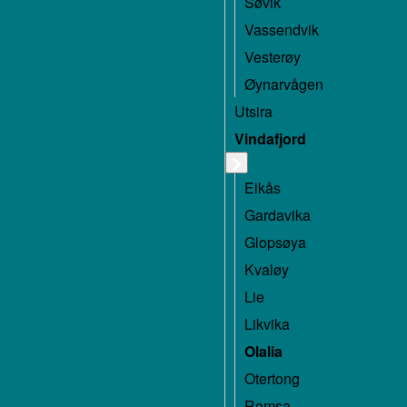
Søvik
Vassendvik
Vesterøy
Øynarvågen
Utsira
Vindafjord
Eikås
Gardavika
Glopsøya
Kvaløy
Lie
Likvika
Olalia
Otertong
Romsa