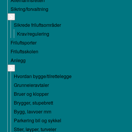
Allemannsretten
Sikring/forvaltning
Sikrede friluftsområder
Krav/regulering
Friluftsporter
Friluftsskolen
Anlegg
Hvordan bygge/tilrettelegge
Grunneieravtaler
Bruer og klopper
Brygger, stupebrett
Bygg, lavvoer mm
Parkering bil og sykkel
Stier, løyper, turveier