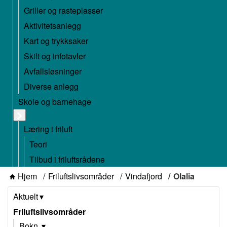
Griller og rasteplasser
Aktivitetsanlegg
Kart og trykksaker
Skilt og infotavler
Avfallsløsninger
Diverse anlegg
Skole og barnehage
Læring i friluft
Teori
Tilbud i friluftsrådene
Hjem
Friluftslivsområder
Vindafjord
Olalia
Aktuelt
Friluftslivsområder
Bokn