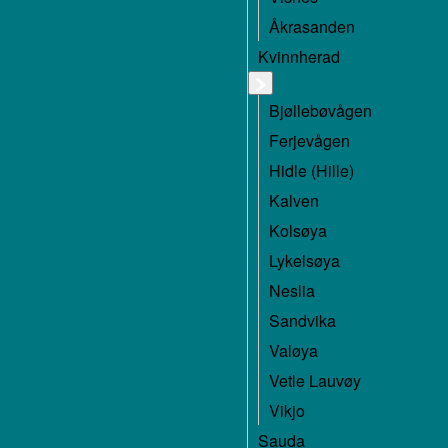
Åkrasanden
Kvinnherad
Bjøllebøvågen
Ferjevågen
Hidle (Hille)
Kalven
Kolsøya
Lykelsøya
Neslia
Sandvika
Valøya
Vetle Lauvøy
Vikjo
Sauda