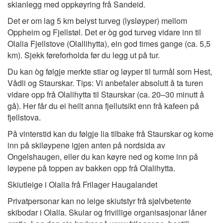
skianlegg med oppkøyring frå Sandeid.
Det er om lag 5 km belyst turveg (lysløyper) mellom
Oppheim og Fjellstøl. Det er òg god turveg vidare inn til
Olalia Fjellstove (Olallihytta), ein god times gange (ca. 5,5
km). Sjekk føreforholda før du legg ut på tur.
Du kan òg følgje merkte stiar og løyper til turmål som Hest,
Vådli og Staurskar. Tips: Vi anbefaler absolutt å ta turen
vidare opp frå Olalihytta til Staurskar (ca. 20–30 minutt å
gå). Her får du ei heilt anna fjellutsikt enn frå kafeen på
fjellstova.
På vinterstid kan du følgje lia tilbake frå Staurskar og kome
inn på skiløypene igjen anten på nordsida av
Ongelshaugen, eller du kan køyre ned og kome inn på
løypene på toppen av bakken opp frå Olalihytta.
Skiutleige i Olalia frå Frilager Haugalandet
Privatpersonar kan no leige skiutstyr frå sjølvbetente
skibodar i Olalia. Skular og frivillige organisasjonar låner