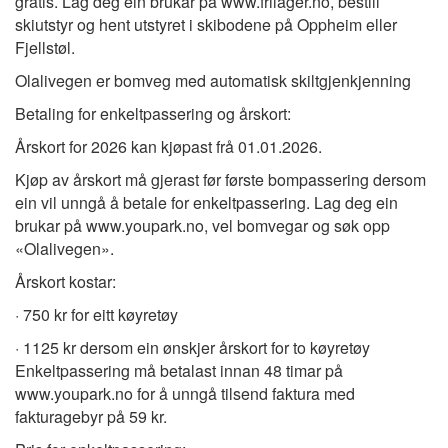
gratis. Lag deg ein brukar på www.frilager.no, bestill
skiutstyr og hent utstyret i skibodene på Oppheim eller
Fjellstøl.
Olalivegen er bomveg med automatisk skiltgjenkjenning
Betaling for enkeltpassering og årskort:
Årskort for 2026 kan kjøpast frå 01.01.2026.
Kjøp av årskort må gjerast før første bompassering dersom
ein vil unngå å betale for enkeltpassering. Lag deg ein
brukar på www.youpark.no, vel bomvegar og søk opp
«Olalivegen».
Årskort kostar:
· 750 kr for eitt køyretøy
· 1125 kr dersom ein ønskjer årskort for to køyretøy
Enkeltpassering må betalast innan 48 timar på
www.youpark.no for å unngå tilsend faktura med
fakturagebyr på 59 kr.