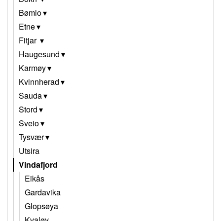
Bømlo
Etne
Fitjar
Haugesund
Karmøy
Kvinnherad
Sauda
Stord
Sveio
Tysvær
Utsira
Vindafjord
Eikås
Gardavika
Glopsøya
Kvaløy