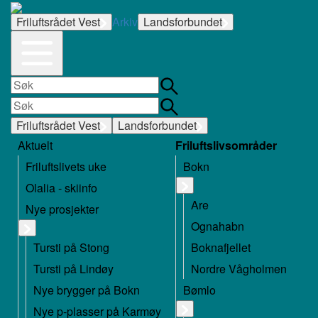
Friluftsrådet Vest
Arkiv
Landsforbundet
Friluftsrådet Vest
Landsforbundet
Aktuelt
Friluftslivsområder
Friluftslivets uke
Bokn
Olalia - skiinfo
Are
Nye prosjekter
Ognahabn
Tursti på Stong
Boknafjellet
Tursti på Lindøy
Nordre Vågholmen
Nye brygger på Bokn
Bømlo
Nye p-plasser på Karmøy