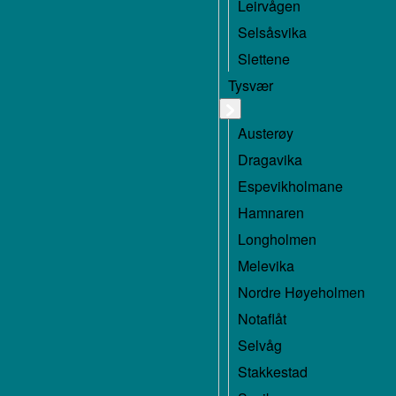
Leirvågen
Selsåsvika
Slettene
Tysvær
Austerøy
Dragavika
Espevikholmane
Hamnaren
Longholmen
Melevika
Nordre Høyeholmen
Notaflåt
Selvåg
Stakkestad