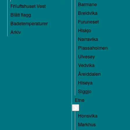
Barmane
Friluftshuset Vest
Breidvika
Blått flagg
Furuneset
Badetemperaturer
Hiskjo
Arkiv
Narravika
Plassaholmen
Ulvesøy
Vedvika
Åreiddalen
Hisøya
Siggjo
Etne
Honsvika
Markhus