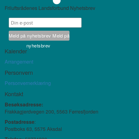
Friluftsrådenes Landsforbund Nyhetsbrev
Meld på nyhetsbrev
Meld på
nyhetsbrev
Kalender
Arrangement
Personvern
Personvernerklæring
Kontakt
Besøksadresse:
Frakkagjerdvegen 200, 5563 Førresfjorden
Postadresse
:
Postboks 63, 5575 Aksdal