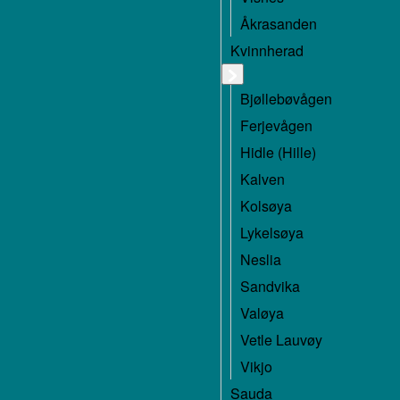
Åkrasanden
Kvinnherad
Bjøllebøvågen
Ferjevågen
Hidle (Hille)
Kalven
Kolsøya
Lykelsøya
Neslia
Sandvika
Valøya
Vetle Lauvøy
Vikjo
Sauda