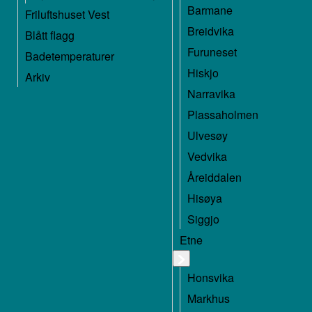
Barmane
Friluftshuset Vest
Breidvika
Blått flagg
Furuneset
Badetemperaturer
Hiskjo
Arkiv
Narravika
Plassaholmen
Ulvesøy
Vedvika
Åreiddalen
Hisøya
Siggjo
Etne
Honsvika
Markhus