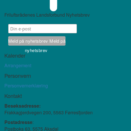
Friluftsrådenes Landsforbund Nyhetsbrev
Meld på nyhetsbrev
Meld på
nyhetsbrev
Kalender
Arrangement
Personvern
Personvernerklæring
Kontakt
Besøksadresse:
Frakkagjerdvegen 200, 5563 Førresfjorden
Postadresse
:
Postboks 63, 5575 Aksdal