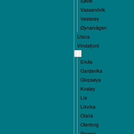
Søvik
Vassendvik
Vesterøy
Øynarvågen
Utsira
Vindafjord
Eikås
Gardavika
Glopsøya
Kvaløy
Lie
Likvika
Olalia
Otertong
Romsa