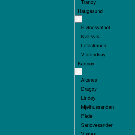
Tranøy
Haugesund
Eivindsvatnet
Kvalsvik
Lotestranda
Vibrandsøy
Karmøy
Aksnes
Dragøy
Lindøy
Mjølhussanden
Pådel
Sandvesanden
Visnes