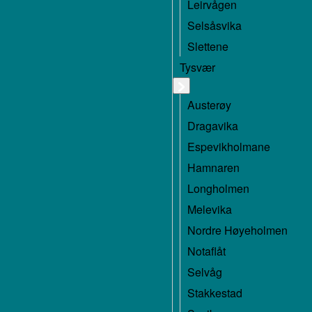
Leirvågen
Selsåsvika
Slettene
Tysvær
Austerøy
Dragavika
Espevikholmane
Hamnaren
Longholmen
Melevika
Nordre Høyeholmen
Notaflåt
Selvåg
Stakkestad