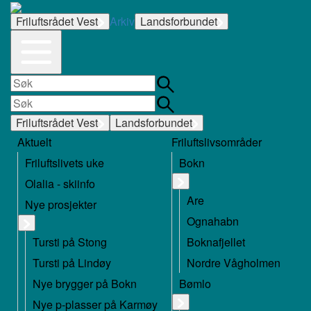
Friluftsrådet Vest
Arkiv
Landsforbundet
Friluftsrådet Vest
Landsforbundet
Aktuelt
Friluftslivsområder
Friluftslivets uke
Bokn
Olalia - skiinfo
Are
Nye prosjekter
Ognahabn
Tursti på Stong
Boknafjellet
Tursti på Lindøy
Nordre Vågholmen
Nye brygger på Bokn
Bømlo
Nye p-plasser på Karmøy