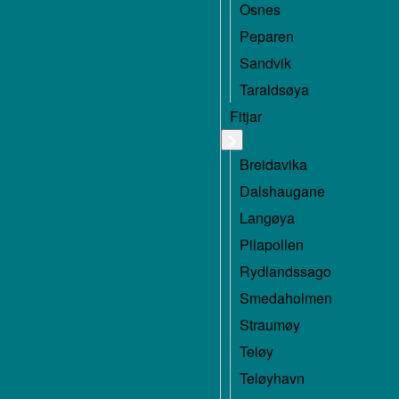
Osnes
Peparen
Sandvik
Taraldsøya
Fitjar
Breidavika
Dalshaugane
Langøya
Pilapollen
Rydlandssago
Smedaholmen
Straumøy
Teløy
Teløyhavn