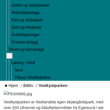
Griller og rasteplasser
Aktivitetsanlegg
Kart og trykksaker
Skilt og infotavler
Avfallsløsninger
Diverse anlegg
Skole og barnehage
Læring i friluft
Teori
Tilbud i friluftsrådene
Hjem
Båtliv
Vestkystparken
Vestkystparken er Vestlandets egen skjærgårdspark, med
over 200 uthavner og båtutfartsområder fra Egersund i sør