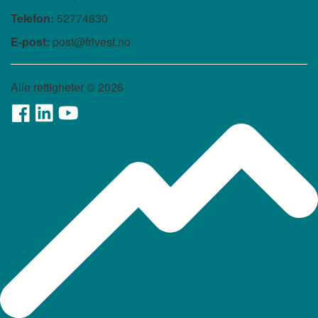
Telefon:
52774830
E-post:
post@frivest.no
Alle rettigheter ©
2026