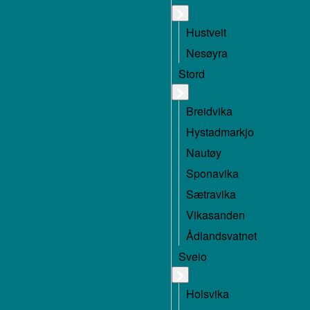
Hustveit
Nesøyra
Stord
Breidvika
Hystadmarkjo
Nautøy
Sponavika
Sætravika
Vikasanden
Ådlandsvatnet
Sveio
Holsvika