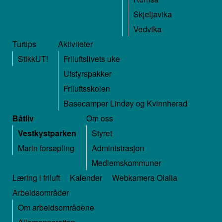
Skjeljavika
Vedvika
Turtips
Aktiviteter
StikkUT!
Friluftslivets uke
Utstyrspakker
Friluftsskolen
Basecamper Lindøy og Kvinnherad
Båtliv
Om oss
Vestkystparken
Styret
Marin forsøpling
Administrasjon
Medlemskommuner
Læring i friluft
Kalender
Webkamera Olalia
Arbeidsområder
Om arbeidsområdene