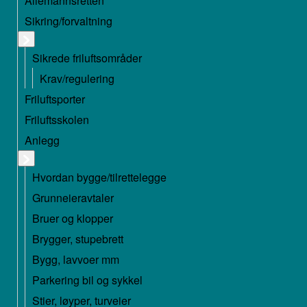
Allemannsretten
Sikring/forvaltning
Sikrede friluftsområder
Krav/regulering
Friluftsporter
Friluftsskolen
Anlegg
Hvordan bygge/tilrettelegge
Grunneieravtaler
Bruer og klopper
Brygger, stupebrett
Bygg, lavvoer mm
Parkering bil og sykkel
Stier, løyper, turveier